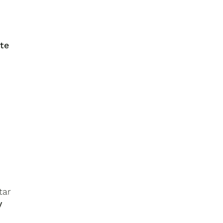
te
tar
y