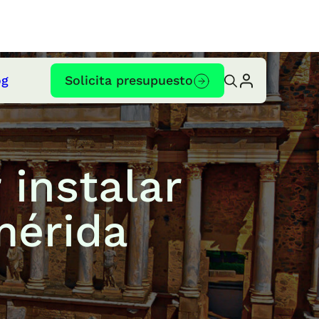
og
Solicita presupuesto
 instalar
mérida