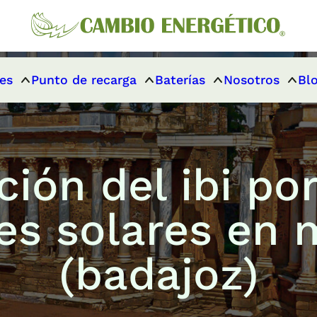
es
Punto de recarga
Baterías
Nosotros
Bl
ción del ibi por
es solares en 
(badajoz)