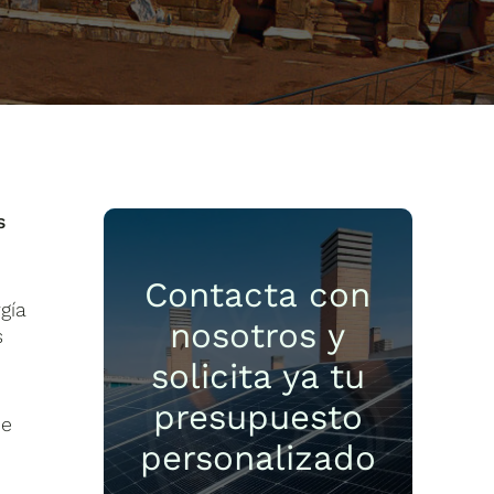
s
Contacta con
gía
nosotros y
s
solicita ya tu
presupuesto
de
personalizado