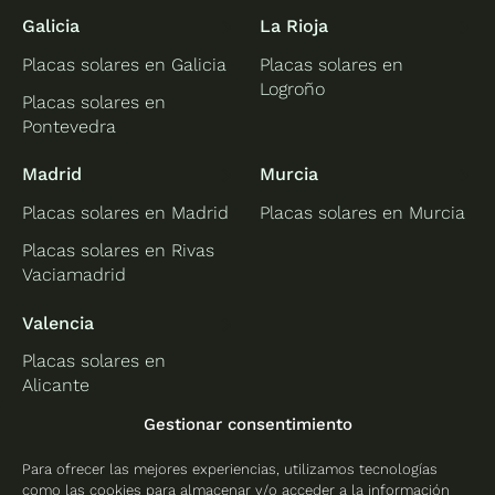
Galicia
La Rioja
Placas solares en Galicia
Placas solares en
Logroño
Placas solares en
Pontevedra
Madrid
Murcia
Placas solares en Madrid
Placas solares en Murcia
Placas solares en Rivas
Vaciamadrid
Valencia
Placas solares en
Alicante
Placas solares en
Gestionar consentimiento
Castellón
Para ofrecer las mejores experiencias, utilizamos tecnologías
Placas solares en
como las cookies para almacenar y/o acceder a la información