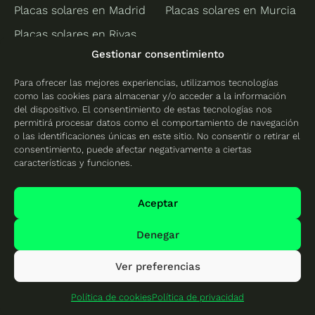
Placas solares en Madrid
Placas solares en Murcia
Placas solares en Rivas
Vaciamadrid
Gestionar consentimiento
Valencia
Para ofrecer las mejores experiencias, utilizamos tecnologías
como las cookies para almacenar y/o acceder a la información
Placas solares en
del dispositivo. El consentimiento de estas tecnologías nos
Alicante
permitirá procesar datos como el comportamiento de navegación
o las identificaciones únicas en este sitio. No consentir o retirar el
Placas solares en
consentimiento, puede afectar negativamente a ciertas
Castellón
características y funciones.
Placas solares en
Valencia
Aceptar
Denegar
Protección de datos
Ver preferencias
Política de cookies
Política de cookies
Política de privacidad
Mapa del sitio