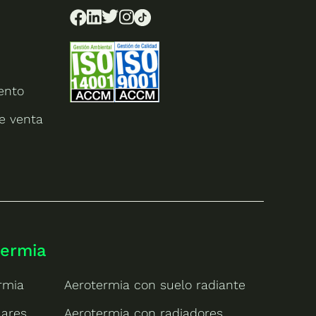
ento
e venta
termia
rmia
Aerotermia con suelo radiante
lares
Aerotermia con radiadores