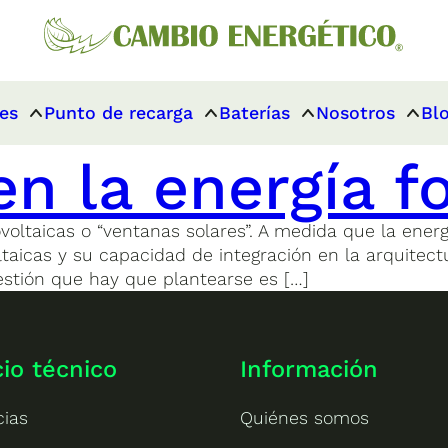
es
Punto de recarga
Baterías
Nosotros
Bl
en la energía f
voltaicas o “ventanas solares”. A medida que la energí
oltaicas y su capacidad de integración en la arquit
stión que hay que plantearse es […]
cio técnico
Información
cias
Quiénes somos