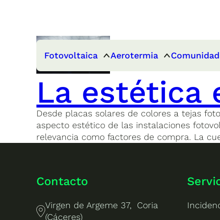
Fotovoltaica
Aerotermia
Comunidad
La estética 
Desde placas solares de colores a tejas foto
aspecto estético de las instalaciones fotov
relevancia como factores de compra. La cue
Contacto
Servi
Virgen de Argeme 37, Coria
Inciden
(Cáceres)