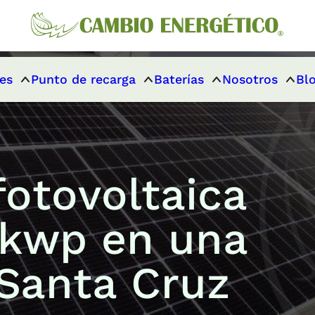
es
Punto de recarga
Baterías
Nosotros
Bl
fotovoltaica
4kwp en una
 Santa Cruz