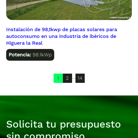
Instalación de 98,1kwp de placas solares para
autoconsumo en una industria de ibéricos de
Higuera la Real
Potencia:
98.1kWp
…
1
2
14
Solicita tu presupuesto
sin compromiso