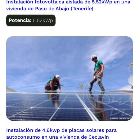
Instalación fotovoltaica aislada de 5.52kWp en una
vivienda de Paso de Abajo (Tenerife)
Potencia:
5.52kWp
Instalación de 4.6kwp de placas solares para
autoconsumo en una vivienda de Ceclavín