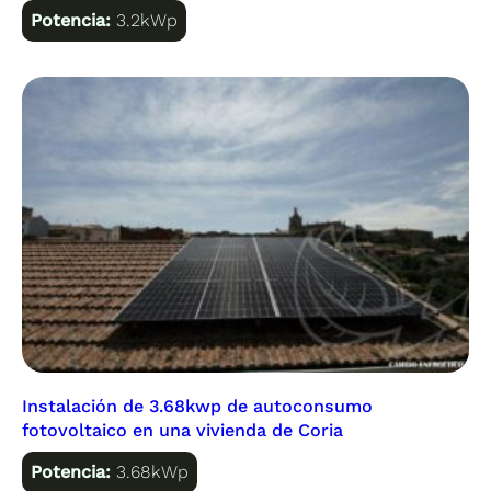
Potencia:
3.2kWp
Instalación de 3.68kwp de autoconsumo
fotovoltaico en una vivienda de Coria
Potencia:
3.68kWp