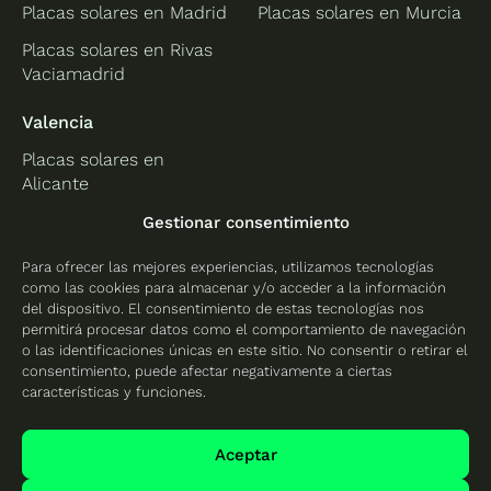
Placas solares en Madrid
Placas solares en Murcia
Placas solares en Rivas
Vaciamadrid
Valencia
Placas solares en
Alicante
Placas solares en
Gestionar consentimiento
Castellón
Para ofrecer las mejores experiencias, utilizamos tecnologías
Placas solares en
como las cookies para almacenar y/o acceder a la información
Valencia
del dispositivo. El consentimiento de estas tecnologías nos
permitirá procesar datos como el comportamiento de navegación
o las identificaciones únicas en este sitio. No consentir o retirar el
consentimiento, puede afectar negativamente a ciertas
características y funciones.
Protección de datos
Política de cookies
Aceptar
Mapa del sitio