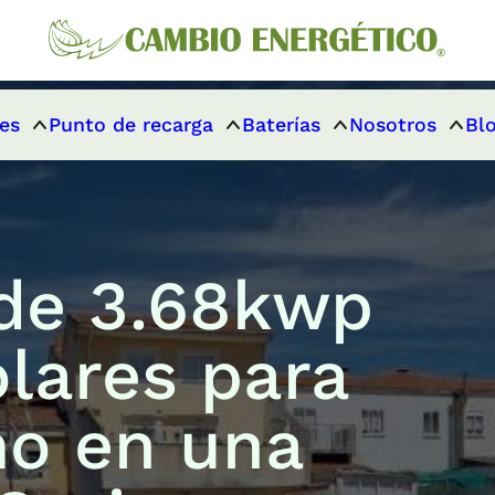
es
Punto de recarga
Baterías
Nosotros
Bl
 de 3.68kwp
olares para
o en una