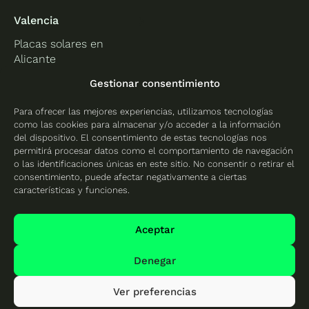
Valencia
Placas solares en
Alicante
Placas solares en
Gestionar consentimiento
Castellón
Para ofrecer las mejores experiencias, utilizamos tecnologías
Placas solares en
como las cookies para almacenar y/o acceder a la información
Valencia
del dispositivo. El consentimiento de estas tecnologías nos
permitirá procesar datos como el comportamiento de navegación
o las identificaciones únicas en este sitio. No consentir o retirar el
consentimiento, puede afectar negativamente a ciertas
características y funciones.
Protección de datos
Política de cookies
Aceptar
Mapa del sitio
Denegar
Ver preferencias
© 2026 Cambio Energético - Todos los derechos