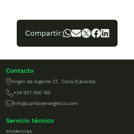
Compartir:
Contacto
Virgen de Argeme 37, Coria (Cáceres)
+34 927 500 162
info@cambioenergetico.com
Servicio técnico
Incidencias