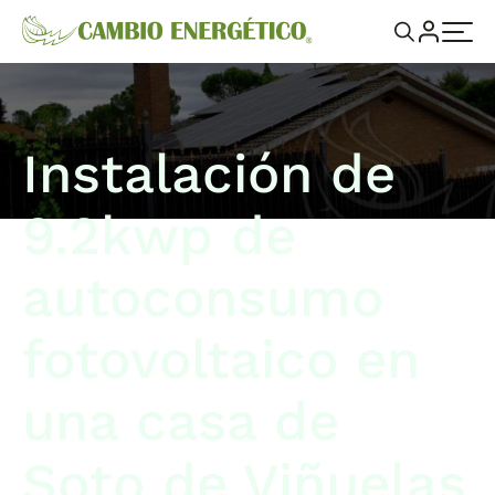
Instalación de
9.2kwp de
autoconsumo
fotovoltaico en
una casa de
Soto de Viñuelas