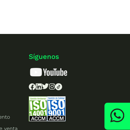
Síguenos
ento
e venta