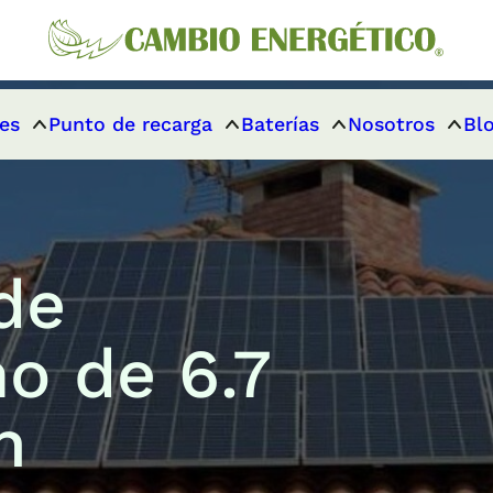
es
Punto de recarga
Baterías
Nosotros
Bl
de
o de 6.7
n