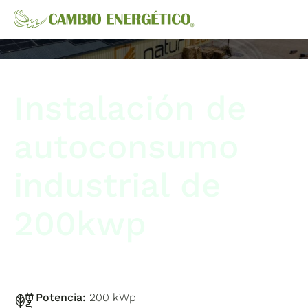
Instalación de
autoconsumo
industrial de
200kwp
Potencia:
200 kWp