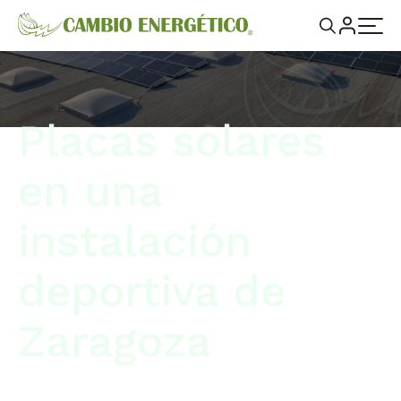
Placas solares
en una
instalación
deportiva de
Zaragoza