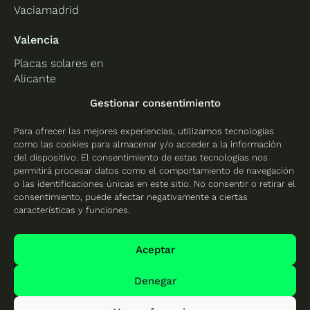
Vaciamadrid
Valencia
Placas solares en
Alicante
Placas solares en
Gestionar consentimiento
Castellón
Para ofrecer las mejores experiencias, utilizamos tecnologías
Placas solares en
como las cookies para almacenar y/o acceder a la información
Valencia
del dispositivo. El consentimiento de estas tecnologías nos
permitirá procesar datos como el comportamiento de navegación
o las identificaciones únicas en este sitio. No consentir o retirar el
consentimiento, puede afectar negativamente a ciertas
características y funciones.
Protección de datos
Política de cookies
Aceptar
Mapa del sitio
Denegar