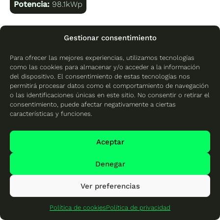
Potencia:
98.1kWp
Gestionar consentimiento
Para ofrecer las mejores experiencias, utilizamos tecnologías
como las cookies para almacenar y/o acceder a la información
del dispositivo. El consentimiento de estas tecnologías nos
permitirá procesar datos como el comportamiento de navegación
o las identificaciones únicas en este sitio. No consentir o retirar el
consentimiento, puede afectar negativamente a ciertas
características y funciones.
Aceptar
Denegar
Ver preferencias
Política de cookies
Política de privacidad
Instalación de 122kwp de paneles solares para