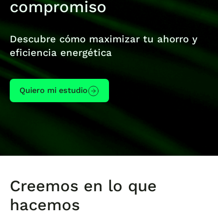
realizamos previamente.
Por eso te tramitamos gratuitamente el
compromiso
Certificado Energético Posterior de tu
vivienda, necesario para poder optar a dicha
deducción y te ayudamos en todo el
Descubre cómo maximizar tu ahorro y
proceso.
eficiencia energética
Quiero mi estudio
Creemos en lo que
hacemos