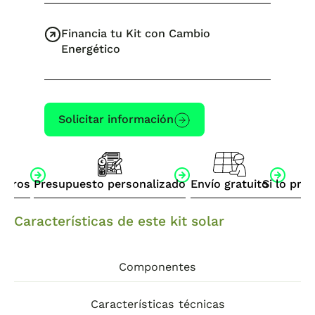
Financia tu Kit con Cambio
Energético
Solicitar información
otros
Presupuesto personalizado
Envío gratuito
Si lo pre
Características de este kit solar
Componentes
Características técnicas