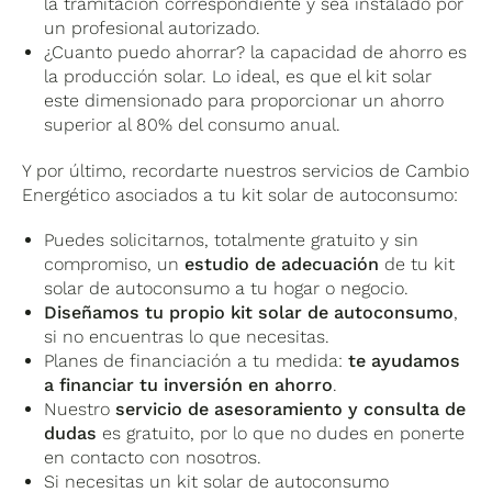
la tramitación correspondiente y sea instalado por
Este tipo de estructura permite anclar
un profesional autorizado.
perfectamente las placas solares de tu instalación
¿Cuanto puedo ahorrar? la capacidad de ahorro es
fotovoltaica a una cubierta ligeramente inclinada y
la producción solar. Lo ideal, es que el kit solar
con la orientación optima para conseguir la mejor
este dimensionado para proporcionar un ahorro
producción posible. La estructura para placas
superior al 80% del consumo anual.
solares está fabricada con aluminio de alta calidad
consiguiendo mantener siempre los módulos
Y por último, recordarte nuestros servicios de Cambio
fotovoltaicos de tu
kit solar
en las mejores
Energético asociados a tu kit solar de autoconsumo:
condiciones adecuadamente ajustados al tejado.
Puedes solicitarnos, totalmente gratuito y sin
compromiso, un
estudio de adecuación
de tu kit
solar de autoconsumo a tu hogar o negocio.
Diseñamos tu propio kit solar de autoconsumo
,
si no encuentras lo que necesitas.
Planes de financiación a tu medida:
te ayudamos
a financiar tu inversión en ahorro
.
Nuestro
servicio de asesoramiento y consulta de
dudas
es gratuito, por lo que no dudes en ponerte
en contacto con nosotros.
Si necesitas un kit solar de autoconsumo