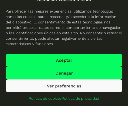
Castellón
Para ofrecer las mejores experiencias, utilizamos tecnologías
Placas solares en
como las cookies para almacenar y/o acceder a la información
Valencia
del dispositivo. El consentimiento de estas tecnologías nos
permitirá procesar datos como el comportamiento de navegación
o las identificaciones únicas en este sitio. No consentir o retirar el
consentimiento, puede afectar negativamente a ciertas
características y funciones.
Protección de datos
Política de cookies
Aceptar
Mapa del sitio
Denegar
Ver preferencias
© 2026 Cambio Energético - Todos los derechos
reservados
Política de cookies
Política de privacidad