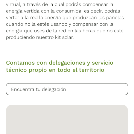
virtual, a través de la cual podrás compensar la
energía vertida con la consumida, es decir, podrás
verter a la red la energía que produzcan los paneles
cuando no la estés usando y compensar con la
Optimizador SolarEdge S500
energía que uses de la red en las horas que no este
produciendo nuestro kit solar.
Estos optimizadores están especialmente diseñados
para trabajar con inversores SolarEdge, consiguen
hasta un 25% más de energía con un rendimiento
Contamos con delegaciones y servicio
superior (99,5%). Mitigan todos los tipos de pérdida
técnico propio en todo el territorio
por desajuste de los módulos, desde la tolerancia de
fabricación hasta el sombreado parcial. Tiene un
diseño de sistema flexible para un uso máximo del
espacio. Se instalan rápidamente con un solo tornillo
y tienen un mantenimiento de última generación con
monitorización a nivel de módulo. En cuanto a la
seguridad, se desconectan de la tensión a nivel de
módulo para evitar cualquier percance de los
instaladores y bomberos.
Con una garantía de 25
años.