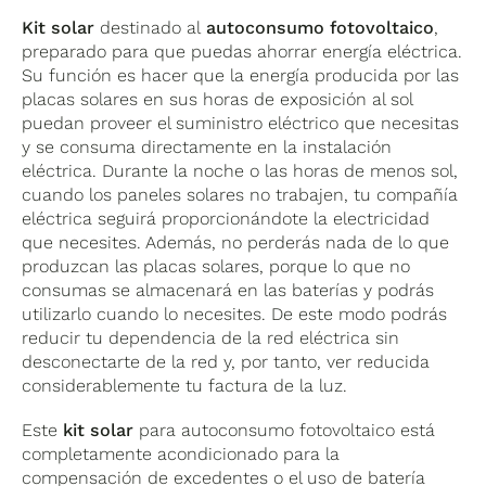
cliente ver lo que está consumiendo y produciendo
en todo momento para adaptar los consumos, y a los
Contacta aquí con nosotros
Kit solar
destinado al
autoconsumo fotovoltaico
,
técnicos de Cambio Energético ver si hay algún
preparado para que puedas ahorrar energía eléctrica.
problema y darle solución remotamente. El inversor
Su función es hacer que la energía producida por las
es increíblemente duradero gozando de una
placas solares en sus horas de exposición al sol
calificación IP65 adaptado para resistir los ambientes
puedan proveer el suministro eléctrico que necesitas
más agresivos tanto para interior como para exterior,
y se consuma directamente en la instalación
preparado incluso para ambientes cargados de
eléctrica. Durante la noche o las horas de menos sol,
amoniaco como granjas o ambientes salinos como el
cuando los paneles solares no trabajen, tu compañía
mar. ¿Quieres ver las características de estos
eléctrica seguirá proporcionándote la electricidad
inversores y porque merece la pena tener tu
que necesites. Además, no perderás nada de lo que
instalación con ellos?, échale un vistazo a
produzcan las placas solares, porque lo que no
nuestra
comparativa entre SolarEdge y el resto de
consumas se almacenará en las baterías y podrás
inversores
.
Garantía de 12 años ampliables a 25.
utilizarlo cuando lo necesites. De este modo podrás
reducir tu dependencia de la red eléctrica sin
desconectarte de la red y, por tanto, ver reducida
considerablemente tu factura de la luz.
Este
kit solar
para autoconsumo fotovoltaico está
completamente acondicionado para la
compensación de excedentes o el uso de batería