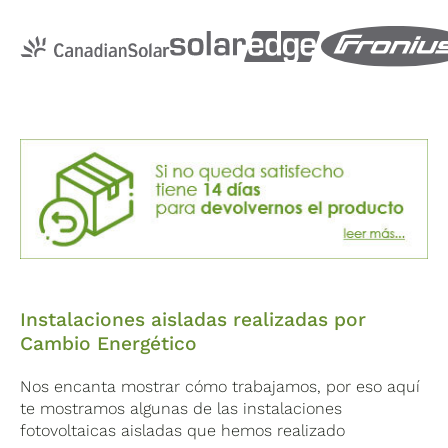
Componentes secundarios y cableado
Cable desde 
Base
base
premontada
460 X 900
premontada 
LxA (mm)
las placas
Instalaciones aisladas realizadas por
solares (m)
Cambio Energético
Protecciones
Fusibles
Toma de tier
Nos encanta mostrar cómo trabajamos, por eso aquí
CC
te mostramos algunas de las instalaciones
Protecciones
Conectores
fotovoltaicas aisladas que hemos realizado
Magnetotérmico