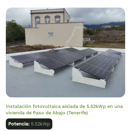
AC
MC4
Conectores
Enchufe 230V
sí
Batt
Instalación fotovoltaica aislada de 5.52kWp en una
vivienda de Paso de Abajo (Tenerife)
Potencia:
5.52kWp