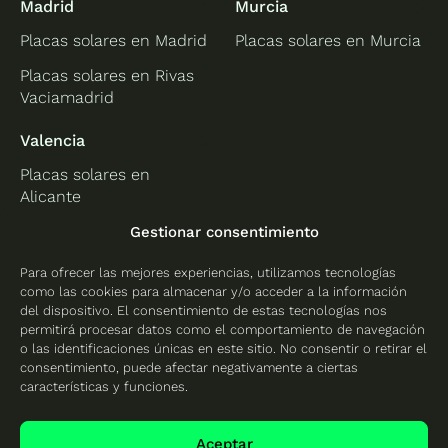
Madrid
Murcia
Placas solares en Madrid
Placas solares en Murcia
Placas solares en Rivas
Vaciamadrid
Valencia
Placas solares en
Alicante
Placas solares en
Gestionar consentimiento
Castellón
Para ofrecer las mejores experiencias, utilizamos tecnologías
Placas solares en
como las cookies para almacenar y/o acceder a la información
Valencia
del dispositivo. El consentimiento de estas tecnologías nos
permitirá procesar datos como el comportamiento de navegación
o las identificaciones únicas en este sitio. No consentir o retirar el
consentimiento, puede afectar negativamente a ciertas
características y funciones.
Protección de datos
Política de cookies
Aceptar