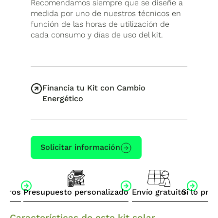
Recomendamos siempre que se diseñe a
medida por uno de nuestros técnicos en
función de las horas de utilización de
cada consumo y días de uso del kit.
Financia tu Kit con Cambio
Energético
Solicitar información
otros
Presupuesto personalizado
Envío gratuito
Si lo pre
Características de este kit solar