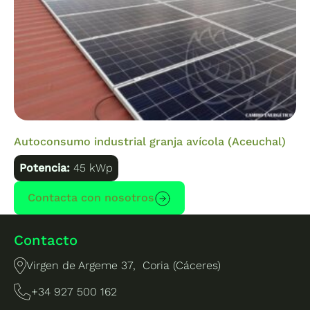
Autoconsumo industrial granja avícola (Aceuchal)
Potencia:
45 kWp
Contacta con nosotros
Contacto
Virgen de Argeme 37, Coria (Cáceres)
+34 927 500 162