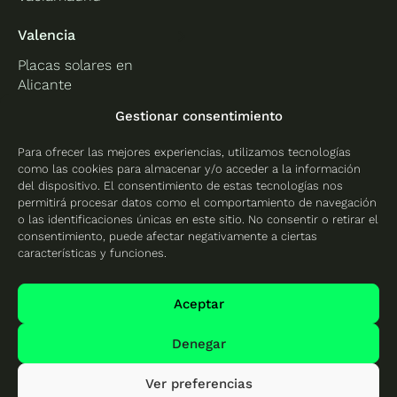
Valencia
Placas solares en
Alicante
Placas solares en
Gestionar consentimiento
Castellón
Para ofrecer las mejores experiencias, utilizamos tecnologías
Placas solares en
como las cookies para almacenar y/o acceder a la información
Valencia
del dispositivo. El consentimiento de estas tecnologías nos
permitirá procesar datos como el comportamiento de navegación
o las identificaciones únicas en este sitio. No consentir o retirar el
consentimiento, puede afectar negativamente a ciertas
características y funciones.
Protección de datos
Política de cookies
Aceptar
Mapa del sitio
Denegar
Ver preferencias
© 2026 Cambio Energético - Todos los derechos