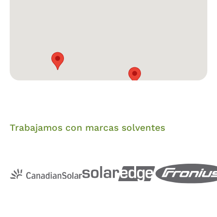
Batería de Litio Pylontech
(Rack de baterías para máx 2 unidades)
Trabajamos con marcas solventes
Batería de litio Plus Pylontech 2.84 kWh 24 V.
Utilizando celdas de litio-ferrofosfato,
ofrece una
excelente seguridad, larga vida útil y alto
rendimiento
. Alta eficiencia de carga y descarga,
maximizando el uso de la energía almacenada 6000
CICLOS a una profundidad de descarga del 90% Dod
y 25ºC. Temperatura de trabajo entre 0 y 50º. Puede
ser combinada con otras baterías Pylontech para