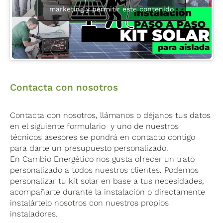
cuadro de electricidad de la vivienda, excepto la
eficiencia y rendimiento para tu
instalación aislada
marketing y permitir este contenido
estructura de sujeción de los paneles solares
.
de la red
. Los paneles monocristalinos son conocidos
por su alta eficiencia en la conversión de la luz solar
en electricidad.
Suelen experimentar una menor
En el siguiente vídeo puede ver un ejemplo práctico
Baterías
degradación de su rendimiento a lo largo del
de cómo es una instalación de uno de nuestros kit
tiempo en comparación con otros tipos de paneles
.
solares (el kit no tiene por que ser el especificado en
Tienen un aspecto más uniforme y elegante, lo que
esta página, pero su instalación es similar)
Fabricante
PYLONTECH
Tecnología
los hace ideales para instalaciones en tejados
Contacta con nosotros
visibles.
6000 CICLOS a
una
Capacidad
Contacta con nosotros, llámanos o déjanos tus datos
profundidad de
Ciclos de vida
total de las
en el siguiente formulario y uno de nuestros
descarga del
baterías
técnicos asesores se pondrá en contacto contigo
90% Dod y
para darte un presupuesto personalizado.
25ºC.
En Cambio Energético nos gusta ofrecer un trato
Haz clic para aceptar cookies de
personalizado a todos nuestros clientes. Podemos
marketing y permitir este contenido
personalizar tu kit solar en base a tus necesidades,
Cantidad
1
Garantía
acompañarte durante la instalación o directamente
instalártelo nosotros con nuestros propios
instaladores.