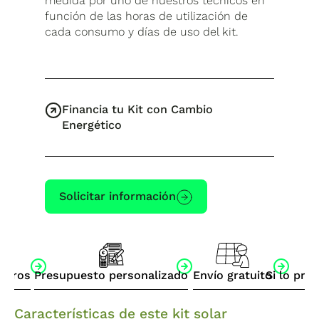
medida por uno de nuestros técnicos en
función de las horas de utilización de
cada consumo y días de uso del kit.
Financia tu Kit con Cambio
Energético
Solicitar información
otros
Presupuesto personalizado
Envío gratuito
Si lo pre
Características de este kit solar