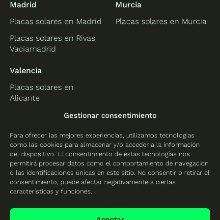
Madrid
Murcia
Placas solares en Madrid
Placas solares en Murcia
Placas solares en Rivas
Vaciamadrid
Valencia
Placas solares en
Alicante
Placas solares en
Gestionar consentimiento
Castellón
Para ofrecer las mejores experiencias, utilizamos tecnologías
Placas solares en
como las cookies para almacenar y/o acceder a la información
Valencia
del dispositivo. El consentimiento de estas tecnologías nos
permitirá procesar datos como el comportamiento de navegación
o las identificaciones únicas en este sitio. No consentir o retirar el
consentimiento, puede afectar negativamente a ciertas
características y funciones.
Protección de datos
Política de cookies
Aceptar