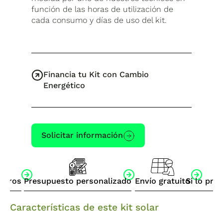
función de las horas de utilización de
cada consumo y días de uso del kit.
Financia tu Kit con Cambio
Energético
Solicitar información
otros
Presupuesto personalizado
Envío gratuito
Si lo pre
Características de este kit solar