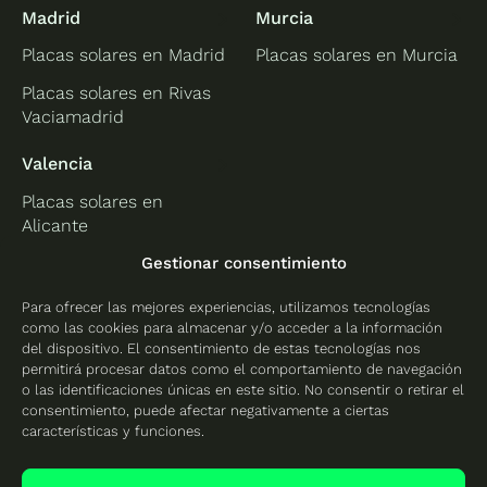
Madrid
Murcia
Placas solares en Madrid
Placas solares en Murcia
Placas solares en Rivas
Vaciamadrid
Valencia
Placas solares en
Alicante
Placas solares en
Gestionar consentimiento
Castellón
Para ofrecer las mejores experiencias, utilizamos tecnologías
Placas solares en
como las cookies para almacenar y/o acceder a la información
Valencia
del dispositivo. El consentimiento de estas tecnologías nos
permitirá procesar datos como el comportamiento de navegación
o las identificaciones únicas en este sitio. No consentir o retirar el
consentimiento, puede afectar negativamente a ciertas
características y funciones.
Protección de datos
Política de cookies