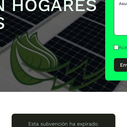
N HOGARES
S
Ace
En
Esta subvención ha expirado.