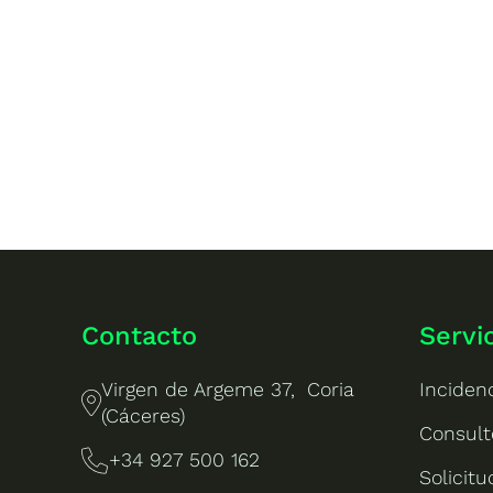
Contacto
Servi
Virgen de Argeme 37, Coria
Inciden
(Cáceres)
Consult
+34 927 500 162
Solicit