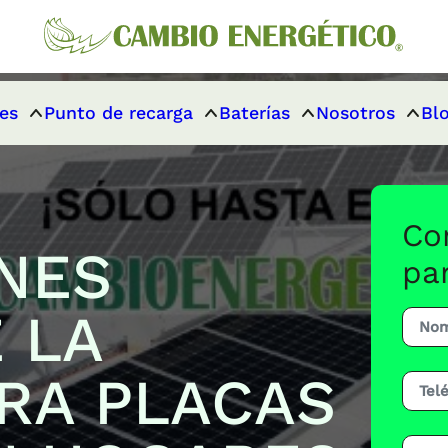
es
Punto de recarga
Baterías
Nosotros
Bl
Co
NES
pa
 LA
RA PLACAS