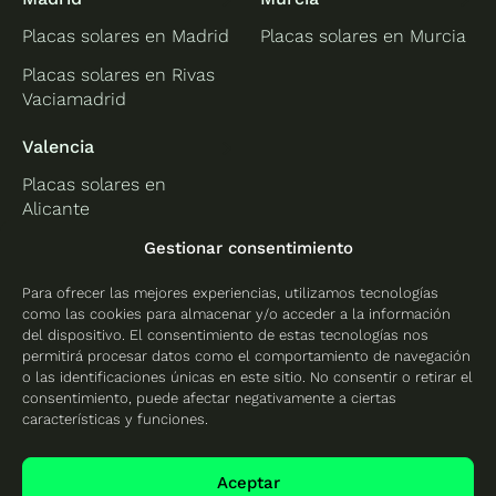
Placas solares en Madrid
Placas solares en Murcia
Placas solares en Rivas
Vaciamadrid
Valencia
Placas solares en
Alicante
Placas solares en
Gestionar consentimiento
Castellón
Para ofrecer las mejores experiencias, utilizamos tecnologías
Placas solares en
como las cookies para almacenar y/o acceder a la información
Valencia
del dispositivo. El consentimiento de estas tecnologías nos
permitirá procesar datos como el comportamiento de navegación
o las identificaciones únicas en este sitio. No consentir o retirar el
consentimiento, puede afectar negativamente a ciertas
características y funciones.
Protección de datos
Política de cookies
Aceptar