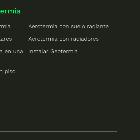
termia
rmia
Aerotermia con suelo radiante
lares
Aerotermia con radiadores
ia en una
Instalar Geotermia
n piso