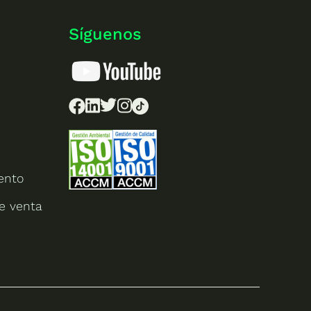
Síguenos
ento
e venta