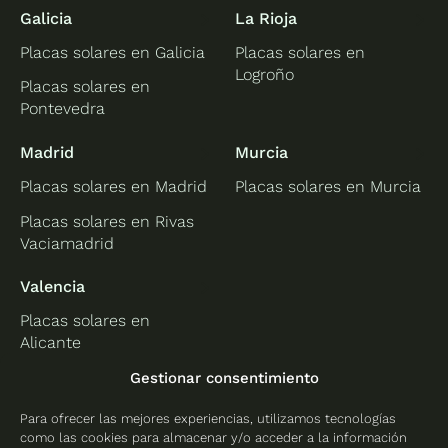
Galicia
La Rioja
Placas solares en Galicia
Placas solares en
Logroño
Placas solares en
Pontevedra
Madrid
Murcia
Placas solares en Madrid
Placas solares en Murcia
Placas solares en Rivas
Vaciamadrid
Valencia
Placas solares en
Alicante
Placas solares en
Gestionar consentimiento
Castellón
Para ofrecer las mejores experiencias, utilizamos tecnologías
Placas solares en
como las cookies para almacenar y/o acceder a la información