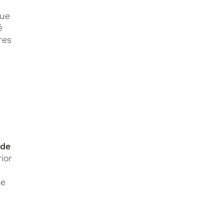
que
é
res
 de
ior
ue