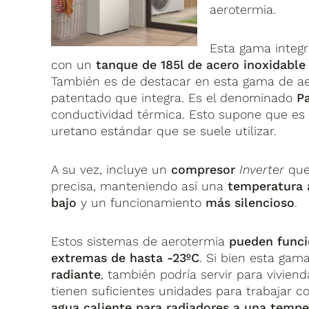
aerotermia.
Esta gama integr
con un
tanque de 185l de acero inoxidabl
También es de destacar en esta gama de ae
patentado que integra. Es el denominado
P
conductividad térmica. Esto supone que es
uretano estándar que se suele utilizar.
A su vez, incluye un
compresor
Inverter
que
precisa, manteniendo así una
temperatura 
bajo
y un funcionamiento
más silencioso
.
Estos sistemas de aerotermia
pueden funci
extremas de hasta -23ºC
. Si bien esta gam
radiante
, también podría servir para vivie
tienen suficientes unidades para trabajar 
agua caliente para radiadores a una temp