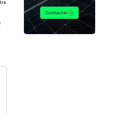
tra
Contactar
s
s