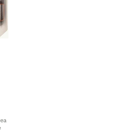
rea
e