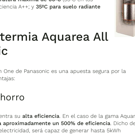
ciencia A++; y
35ºC para suelo radiante
otermia Aquarea All
ic
n One de Panasonic es una apuesta segura por la
ntajas:
ahorro
entra su
alta eficiencia
. En el caso de la gama Aqua
a aproximadamente un 500% de eficiencia
. Dicho d
lectricidad, será capaz de generar hasta 5kWh