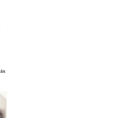
.
más