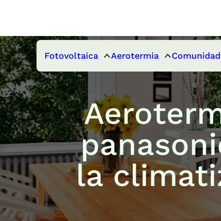
Fotovoltaica
Aerotermia
Comunidad
Aeroterm
panasoni
la climat