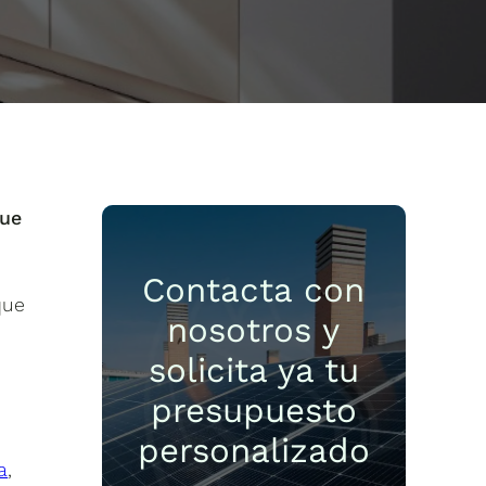
que
Contacta con
que
nosotros y
s
solicita ya tu
presupuesto
personalizado
a
,