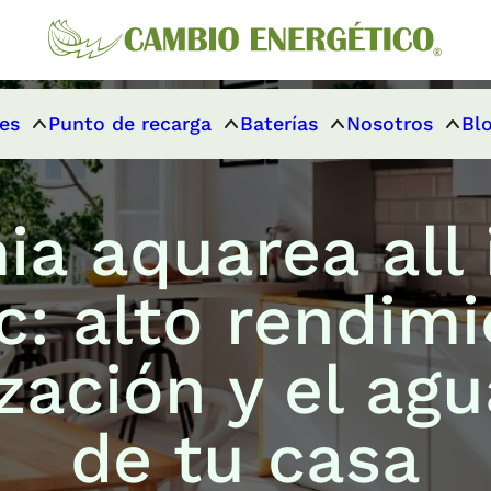
es
Punto de recarga
Baterías
Nosotros
Bl
ia aquarea all 
c: alto rendimi
ización y el agu
de tu casa