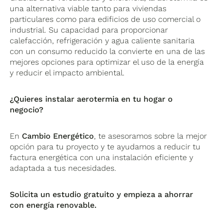
mejorar la eficiencia energética y cumplir con
que optimiza el consumo energético y permite
centros deportivos que buscan optimizar su
una alternativa viable tanto para viviendas
normativas de sostenibilidad. Además, su
mantener una temperatura estable en el hogar
consumo energético sin renunciar al confort.
particulares como para edificios de uso comercial o
integración con energías renovables, como la
o negocio.
industrial. Su capacidad para proporcionar
solar fotovoltaica, potencia aún más su
calefacción, refrigeración y agua caliente sanitaria
rentabilidad y reduce la huella de carbono de
con un consumo reducido la convierte en una de las
las instalaciones.
mejores opciones para optimizar el uso de la energía
y reducir el impacto ambiental.
¿Quieres instalar aerotermia en tu hogar o
negocio?
En
Cambio Energético
, te asesoramos sobre la mejor
opción para tu proyecto y te ayudamos a reducir tu
factura energética con una instalación eficiente y
adaptada a tus necesidades.
Solicita un estudio gratuito y empieza a ahorrar
con energía renovable.