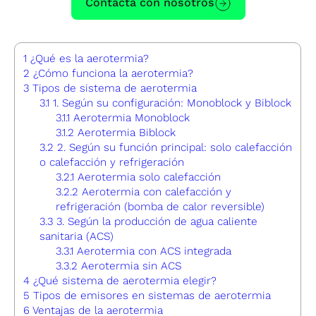
Contacta con nosotros
1
¿Qué es la aerotermia?
2
¿Cómo funciona la aerotermia?
3
Tipos de sistema de aerotermia
3.1
1. Según su configuración: Monoblock y Biblock
3.1.1
Aerotermia Monoblock
3.1.2
Aerotermia Biblock
3.2
2. Según su función principal: solo calefacción
o calefacción y refrigeración
3.2.1
Aerotermia solo calefacción
3.2.2
Aerotermia con calefacción y
refrigeración (bomba de calor reversible)
3.3
3. Según la producción de agua caliente
sanitaria (ACS)
3.3.1
Aerotermia con ACS integrada
3.3.2
Aerotermia sin ACS
4
¿Qué sistema de aerotermia elegir?
5
Tipos de emisores en sistemas de aerotermia
6
Ventajas de la aerotermia