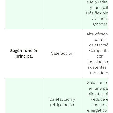
suelo radiant
y fan-coils
Más flexible e
viviendas
grandes
Alta eficienci
para la
calefacción
Según función
Compatible
Calefacción
principal
con
instalaciones
existentes de
radiadores
Solución tod
en uno para
climatización
Calefacción y
Reduce el
refrigeración
consumo
energético e