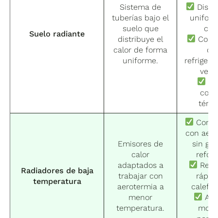
Sistema de
Distr
tuberías bajo el
uniform
suelo que
calo
Suelo radiante
distribuye el
Comp
calor de forma
co
uniforme.
refrigera
vera
Ma
conf
térmi
Compa
con aero
Emisores de
sin gr
calor
refor
adaptados a
Resp
Radiadores de baja
trabajar con
rápid
temperatura
aerotermia a
calefac
menor
Alg
temperatura.
mode