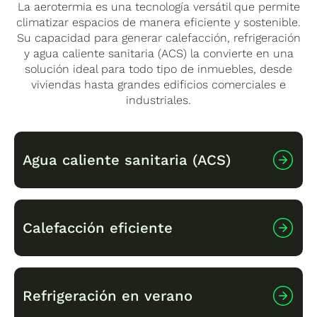
gas, su mantenimiento se limita a
revisiones
La aerotermia es una tecnología versátil que permite
periódicas del circuito y limpieza de filtros
,
climatizar espacios de manera eficiente y sostenible.
garantizando un funcionamiento óptimo
Su capacidad para generar calefacción, refrigeración
durante más de 20 años.
y agua caliente sanitaria (ACS) la convierte en una
solución ideal para todo tipo de inmuebles, desde
viviendas hasta grandes edificios comerciales e
industriales.
Agua caliente sanitaria (ACS)
Uno de los usos más comunes de la
Calefacción eficiente
aerotermia es la producción de
agua caliente
sanitaria
para duchas, grifos y otros usos
domésticos e industriales. Gracias a su alta
eficiencia, puede calentar agua con un
Los sistemas de aerotermia pueden generar
Refrigeración en verano
consumo energético reducido en comparación
calor en invierno utilizando distintos emisores