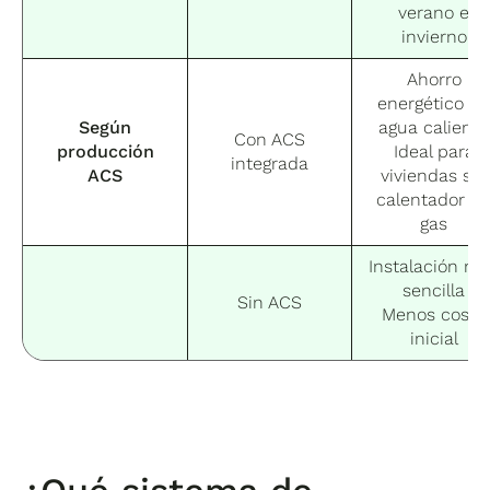
verano e
invierno
Ahorro
energético e
Según
agua caliente
Con ACS
producción
Ideal para
integrada
ACS
viviendas sin
calentador d
gas
Instalación m
sencilla
Sin ACS
Menos coste
inicial