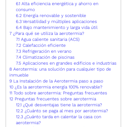
6.1
Alta eficiencia energética y ahorro en
consumo
6.2
Energía renovable y sostenible
6.3
Versatilidad y múltiples aplicaciones
6.4
Bajo mantenimiento y larga vida útil
7
¿Para qué se utiliza la aerotermia?
7.1
Agua caliente sanitaria (ACS)
7.2
Calefacción eficiente
7.3
Refrigeración en verano
7.4
Climatización de piscinas
7.5
Aplicaciones en grandes edificios e industrias
8
Aerotermia: una solución para cualquier tipo de
inmueble
9
La Instalación de la Aerotermia paso a paso
10
¿Es la aerotermia energía 100% renovable?
11
Todo sobre aerotermia: Preguntas frecuentes
12
Preguntas frecuentes sobre aerotermia
12.1
¿Qué desventajas tiene la aerotermia?
12.2
¿Cuánto se paga al mes por aerotermia?
12.3
¿Cuánto tarda en calentar la casa con
aerotermia?