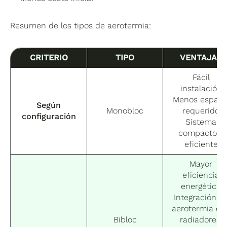
Resumen de los tipos de aerotermia:
CRITERIO
TIPO
VENTAJAS
Fácil
instalación
Menos espaci
Según
Monobloc
requerido
configuración
Sistema
compacto y
eficiente
Mayor
eficiencia
energética
Integración d
aerotermia co
Bibloc
radiadores,