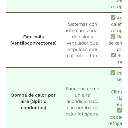
permi
refriger
Apto
Sistemas con
calefac
intercambiador
refriger
Fan-coils
de calor y
Regu
(ventiloconvectores)
ventilador que
de tempe
impulsan aire
preci
caliente o frío.
Resp
rápi
Insta
senci
Funciona como
Climati
Bomba de calor por
un aire
rápid
aire (Split o
acondicionado
eficie
conductos)
con bomba de
G
calor integrada.
capacid
refrigera