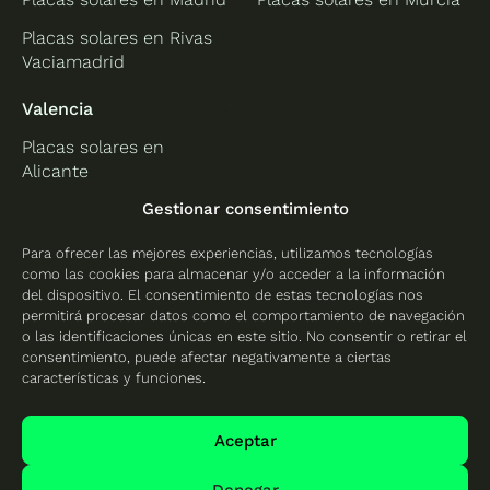
Placas solares en Rivas
Vaciamadrid
Valencia
Placas solares en
Alicante
Placas solares en
Gestionar consentimiento
Castellón
Para ofrecer las mejores experiencias, utilizamos tecnologías
Placas solares en
como las cookies para almacenar y/o acceder a la información
Valencia
del dispositivo. El consentimiento de estas tecnologías nos
permitirá procesar datos como el comportamiento de navegación
o las identificaciones únicas en este sitio. No consentir o retirar el
consentimiento, puede afectar negativamente a ciertas
características y funciones.
Protección de datos
Política de cookies
Aceptar
Mapa del sitio
Denegar