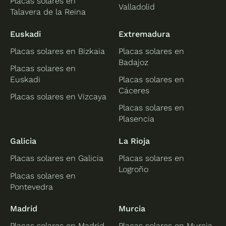
Placas solares en
Valladolid
Talavera de la Reina
Euskadi
Extremadura
Placas solares en Bizkaia
Placas solares en
Badajoz
Placas solares en
Euskadi
Placas solares en
Cáceres
Placas solares en Vizcaya
Placas solares en
Plasencia
Galicia
La Rioja
Placas solares en Galicia
Placas solares en
Logroño
Placas solares en
Pontevedra
Madrid
Murcia
Placas solares en Madrid
Placas solares en Murcia