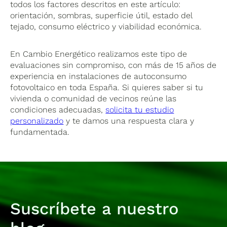
todos los factores descritos en este artículo:
orientación, sombras, superficie útil, estado del
tejado, consumo eléctrico y viabilidad económica.
En Cambio Energético realizamos este tipo de
evaluaciones sin compromiso, con más de 15 años de
experiencia en instalaciones de autoconsumo
fotovoltaico en toda España. Si quieres saber si tu
vivienda o comunidad de vecinos reúne las
condiciones adecuadas,
solicita tu estudio
personalizado
y te damos una respuesta clara y
fundamentada.
Suscríbete a nuestro