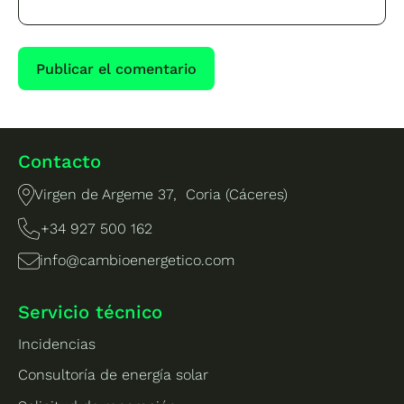
Contacto
Virgen de Argeme 37, Coria (Cáceres)
+34 927 500 162
info@cambioenergetico.com
Servicio técnico
Incidencias
Consultoría de energía solar