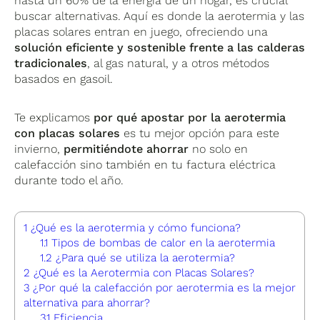
hasta un 60% de la energía de un hogar, es crucial
buscar alternativas. Aquí es donde la aerotermia y las
placas solares entran en juego, ofreciendo una
solución eficiente y sostenible frente a las calderas
tradicionales
, al gas natural, y a otros métodos
basados en gasoil.
Te explicamos
por qué apostar por la aerotermia
con placas solares
es tu mejor opción para este
invierno,
permitiéndote ahorrar
no solo en
calefacción sino también en tu factura eléctrica
durante todo el año.
1
¿Qué es la aerotermia y cómo funciona?
1.1
Tipos de bombas de calor en la aerotermia
1.2
¿Para qué se utiliza la aerotermia?
2
¿Qué es la Aerotermia con Placas Solares?
3
¿Por qué la calefacción por aerotermia es la mejor
alternativa para ahorrar?
3.1
Eficiencia