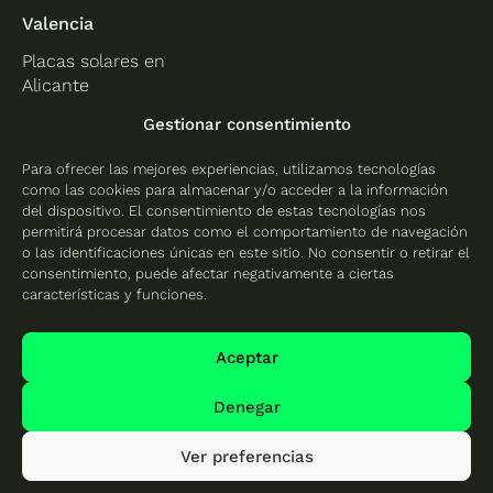
Valencia
Placas solares en
Alicante
Placas solares en
Gestionar consentimiento
Castellón
Para ofrecer las mejores experiencias, utilizamos tecnologías
Placas solares en
como las cookies para almacenar y/o acceder a la información
Valencia
del dispositivo. El consentimiento de estas tecnologías nos
permitirá procesar datos como el comportamiento de navegación
o las identificaciones únicas en este sitio. No consentir o retirar el
consentimiento, puede afectar negativamente a ciertas
características y funciones.
Protección de datos
Política de cookies
Aceptar
Mapa del sitio
Denegar
Ver preferencias
© 2026 Cambio Energético - Todos los derechos