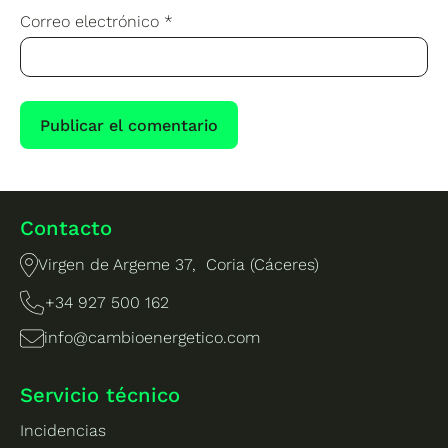
Correo electrónico
*
Contacto
Virgen de Argeme 37, Coria (Cáceres)
+34 927 500 162
info@cambioenergetico.com
Servicio técnico
Incidencias