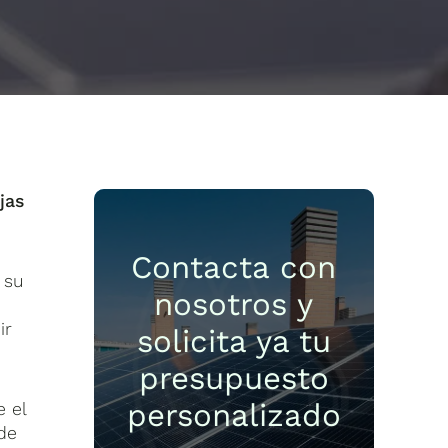
jas
Contacta con
 su
nosotros y
ir
solicita ya tu
presupuesto
personalizado
 el
de