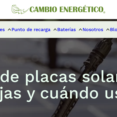
es
Punto de recarga
Baterías
Nosotros
Bl
de placas solar
jas y cuándo u