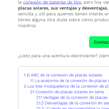
la
conexión de baterías de litio
, pero hoy v
placas solares, sus ventajas y desventajas
sencilla y útil para quienes tienen interés 
tienes alguna otra duda sobre cómo produci
nosotros.
Contac
¿Listo para una aventura electrizante? ¡Vamo
1
El ABC de la conexión de placas solares
1.1
La anatomía de la conexión de placas 
2
Los tres mosqueteros de la conexión de pla
2.1
Conexión de placas solares en serie
2.1.1
Ventajas de la conexión de placas 
2.1.2
Desventajas de la conexión en ser
2.1.3
¿Cuándo es recomendable la conex