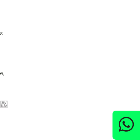
ás
i
e,