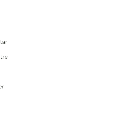
tar
tre
er