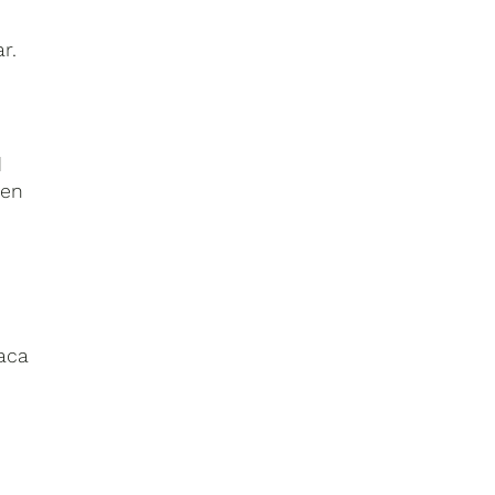
r.
d
 en
laca