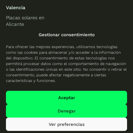
Valencia
Placas solares en
Alicante
Placas solares en
Gestionar consentimiento
Castellón
Para ofrecer las mejores experiencias, utilizamos tecnologías
Placas solares en
como las cookies para almacenar y/o acceder a la información
Valencia
del dispositivo. El consentimiento de estas tecnologías nos
permitirá procesar datos como el comportamiento de navegación
o las identificaciones únicas en este sitio. No consentir o retirar el
consentimiento, puede afectar negativamente a ciertas
características y funciones.
Protección de datos
Política de cookies
Aceptar
Mapa del sitio
Denegar
Ver preferencias
© 2026 Cambio Energético - Todos los derechos