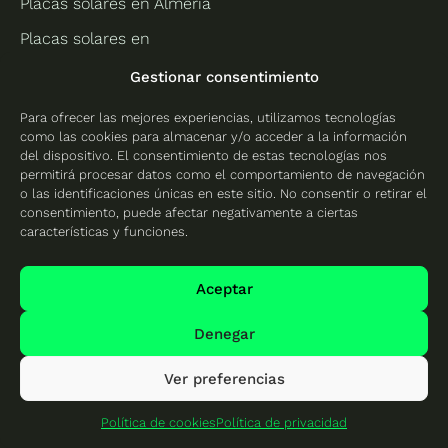
Placas solares en Almería
Placas solares en
Granada
Gestionar consentimiento
Placas solares en Huelva
Para ofrecer las mejores experiencias, utilizamos tecnologías
Placas solares en Jaén
como las cookies para almacenar y/o acceder a la información
del dispositivo. El consentimiento de estas tecnologías nos
Placas solares en Málaga
permitirá procesar datos como el comportamiento de navegación
o las identificaciones únicas en este sitio. No consentir o retirar el
Asturias
Islas Baleares
consentimiento, puede afectar negativamente a ciertas
características y funciones.
Placas solares en
Placas solares en Ibiza
Asturias
Placas solares en
Aceptar
Placas solares en Gijón
Mallorca
Denegar
Islas Canarias
Cantabria
Placas solares en
Placas solares en
Ver preferencias
Tenerife
Cantabria
Política de cookies
Política de privacidad
Placas solares en