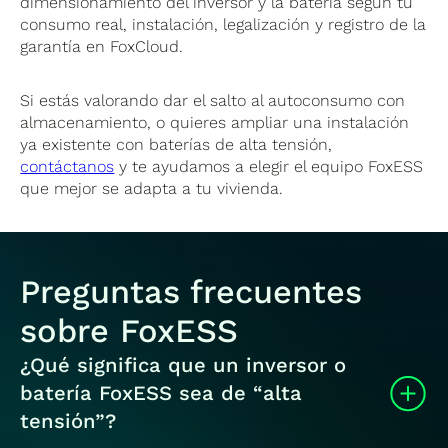
dimensionamiento del inversor y la batería según tu
consumo real, instalación, legalización y registro de la
garantía en FoxCloud.
Si estás valorando dar el salto al autoconsumo con
almacenamiento, o quieres ampliar una instalación
ya existente con baterías de alta tensión,
contáctanos
y te ayudamos a elegir el equipo FoxESS
que mejor se adapta a tu vivienda.
Preguntas frecuentes
sobre FoxESS
¿Qué significa que un inversor o
batería FoxESS sea de “alta
tensión”?