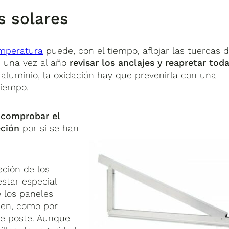
s solares
mperatura
puede, con el tiempo, aflojar las tuercas 
e una vez al año
revisar los anclajes y reapretar tod
aluminio, la oxidación hay que prevenirla con una
tiempo.
,
comprobar el
eción
por si se han
eción de los
star especial
 los paneles
asen, como por
re poste. Aunque