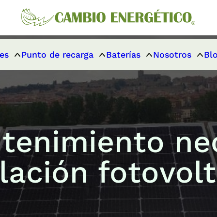
es
Punto de recarga
Baterías
Nosotros
Bl
tenimiento nec
lación fotovol