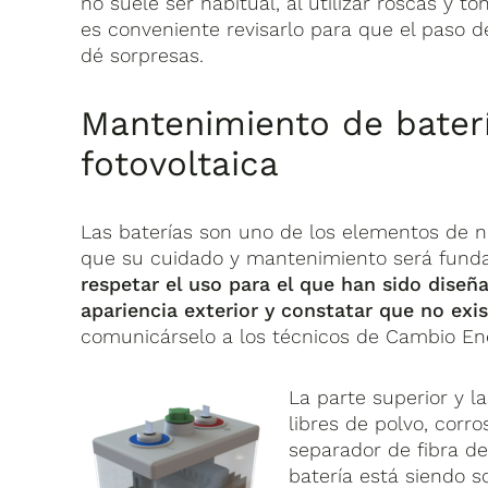
no suele ser habitual, al utilizar roscas y to
es conveniente revisarlo para que el paso d
dé sorpresas.
Mantenimiento de baterí
fotovoltaica
Las baterías son uno de los elementos de n
que su cuidado y mantenimiento será funda
respetar el uso para el que han sido dise
apariencia exterior y constatar que no exi
comunicárselo a los técnicos de Cambio Ene
La parte superior y l
libres de polvo, corro
separador de fibra de
batería está siendo s