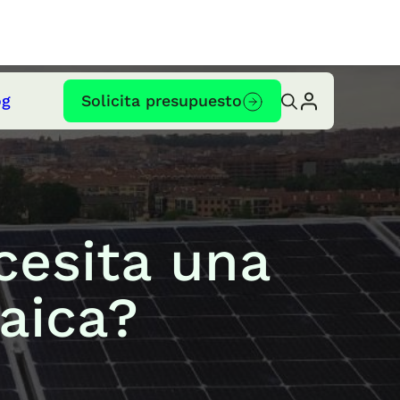
og
Solicita presupuesto
esita una
taica?