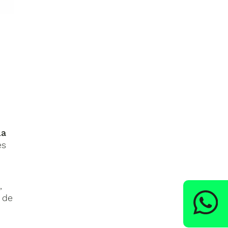
la
es
s
,
o de