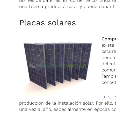
bornes de baterías. En corriente continua u
una tuerca producirá calor y puede dañar l
Placas solares
Compro
existe
oscure
tienen
defect
comuni
Tambié
conect
La
suc
producción de la instalación solar. Por ell
una vez al año, especialmente en épocas co