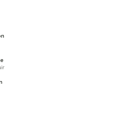
ón
ue
ir
n
n