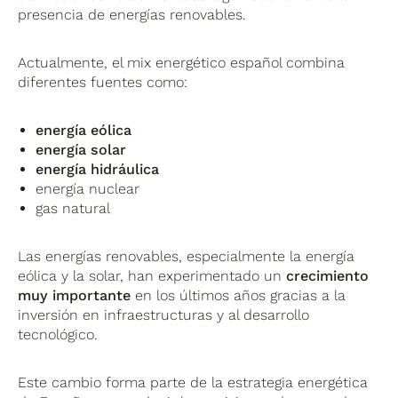
presencia de energías renovables.
energía en muchos países. Sin embargo,
La expansión de las energías renovables es
debido a su impacto ambiental, muchos
uno de los factores que está transformando el
gobiernos están intentando reducir su peso
Actualmente, el mix energético español combina
mix energético en todo el mundo.
dentro del mix energético.
diferentes fuentes como:
energía eólica
energía solar
energía hidráulica
energía nuclear
gas natural
Las energías renovables, especialmente la energía
eólica y la solar, han experimentado un
crecimiento
muy importante
en los últimos años gracias a la
inversión en infraestructuras y al desarrollo
tecnológico.
Este cambio forma parte de la estrategia energética