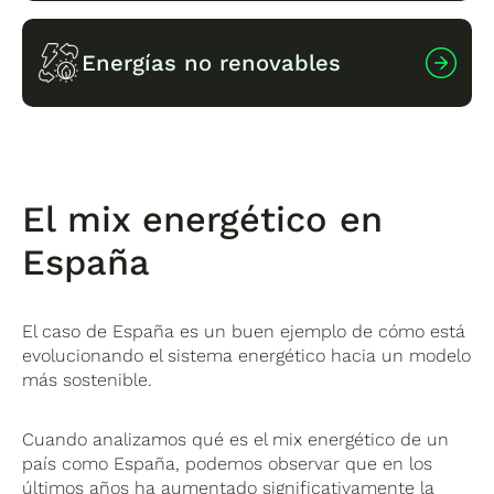
Las energías renovables son aquellas que
Energías no renovables
provienen de recursos naturales que se
regeneran continuamente y no se agotan con
el uso.
Las energías no renovables son aquellas que
Entre las principales energías renovables se
proceden de recursos limitados que se agotan
encuentran:
El mix energético en
con el tiempo.
–
energía solar
España
Entre las principales fuentes no renovables
– energía eólica
encontramos:
– energía hidráulica
– biomasa
El caso de España es un buen ejemplo de cómo está
– petróleo
– energía geotérmica
evolucionando el sistema energético hacia un modelo
– gas natural
Estas fuentes de energía tienen un
impacto
más sostenible.
– carbón
ambiental mucho menor que los
– energía nuclear
combustibles fósiles
y están ganando cada
Cuando analizamos qué es el mix energético de un
vez más protagonismo dentro del mix
país como España, podemos observar que en los
Durante décadas, estas fuentes han sido las
energético de muchos países.
últimos años ha aumentado significativamente la
principales responsables de la producción de