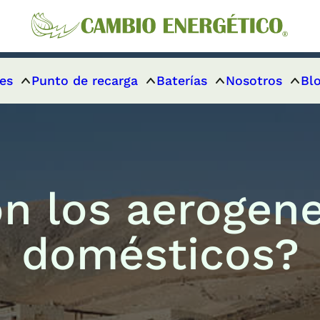
es
Punto de recarga
Baterías
Nosotros
Bl
n los aerogen
domésticos?