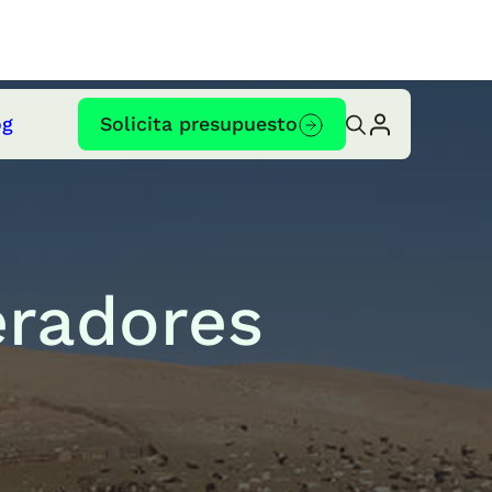
og
Solicita presupuesto
eradores