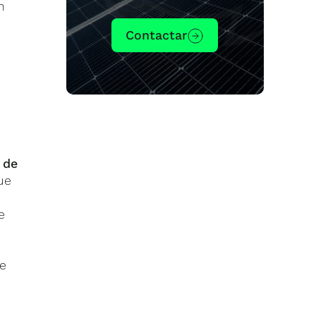
n
Contactar
 de
ue
e
de