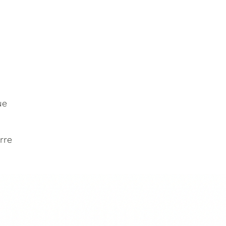
ue
rre