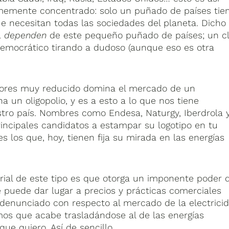
memente concentrado: solo un puñado de países tie
e necesitan todas las sociedades del planeta. Dicho
a
dependen
de este pequeño puñado de países; un c
 democrático tirando a dudoso (aunque eso es otra
dores muy reducido domina el mercado de un
un oligopolio, y es a esto a lo que nos tiene
tro país. Nombres como Endesa, Naturgy, Iberdrola 
rincipales candidatos a estampar su logotipo en tu
 los que, hoy, tienen fija su mirada en las energías
ial de este tipo es que otorga un imponente poder 
puede dar lugar a precios y prácticas comerciales
denunciado con respecto al mercado de la electrici
s que acabe trasladándose al de las energías
ue quiero. Así de sencillo.