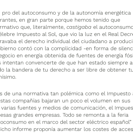
n pro del autoconsumo y de la autonomía energética
strantes, en gran parte porque hemos tenido que
ormativo que, literalmente,
castigaba
el autoconsumo
élebre Impuesto al Sol, que vio la luz en el Real Decr
ravaba el derecho individual del ciudadano a produci
obierno contó con la complicidad -en forma de silenc
gocio en energía obtenida de fuentes de energía fósi
 intentan convencerte de que han estado siempre ah
 la bandera de tu derecho a ser libre de obtener t
hísimo.
os de una normativa tan polémica como el Impuesto 
 estas compañías bajaran un poco el volumen en sus
varias fuentes y medios de comunicación, el Impue
 esas grandes empresas. Todo se remonta a la feria
utoconsumo en el marco del sector eléctrico español”
 Dicho informe proponía aumentar los costes de acces