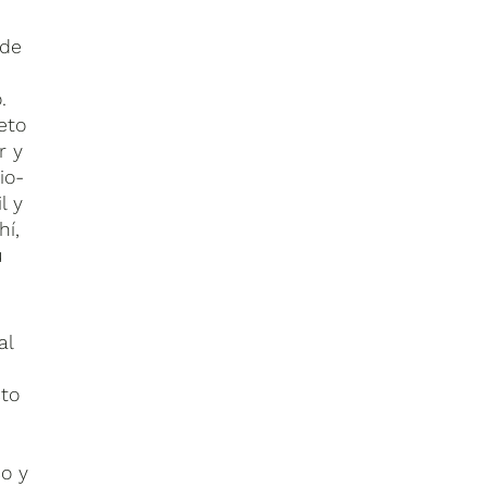
 de
.
eto
r y
io-
l y
í,
u
al
sto
o y