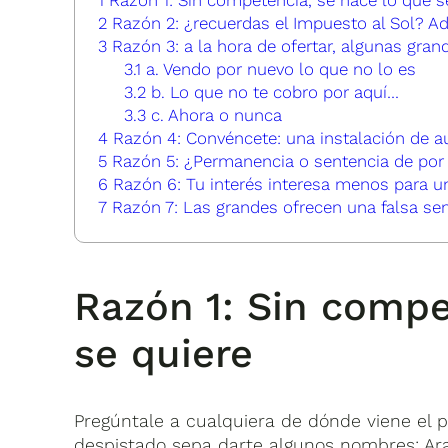
2
Razón 2: ¿recuerdas el Impuesto al Sol? Ad
3
Razón 3: a la hora de ofertar, algunas gran
3.1
a. Vendo por nuevo lo que no lo es
3.2
b. Lo que no te cobro por aquí…
3.3
c. Ahora o nunca
4
Razón 4: Convéncete: una instalación de 
5
Razón 5: ¿Permanencia o sentencia de por 
6
Razón 6: Tu interés interesa menos para un
7
Razón 7: Las grandes ofrecen una falsa se
Razón 1: Sin compe
se quiere
Pregúntale a cualquiera de dónde viene el 
despistado sepa darte algunos nombres: Arab