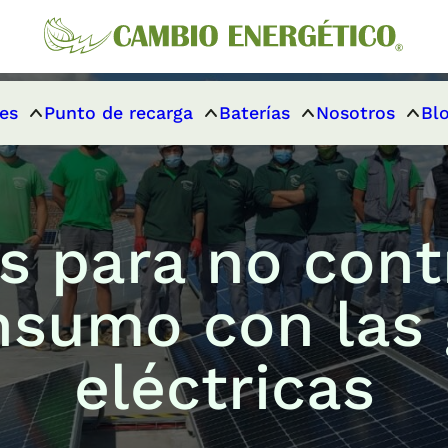
es
Punto de recarga
Baterías
Nosotros
Bl
 para no cont
nsumo con las 
eléctricas