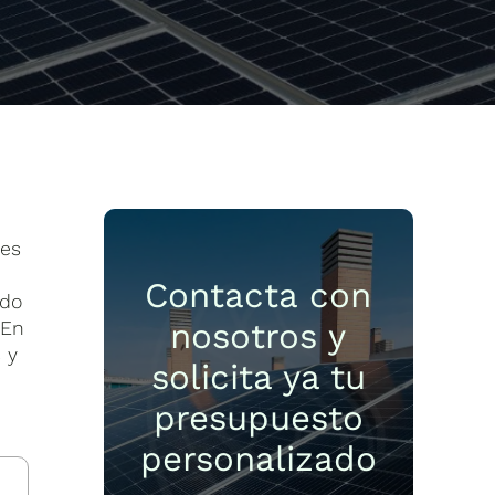
des
Contacta con
ndo
 En
nosotros y
 y
solicita ya tu
presupuesto
personalizado