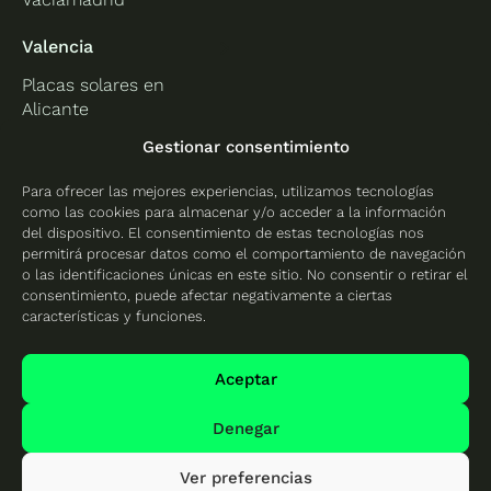
Valencia
Placas solares en
Alicante
Placas solares en
Gestionar consentimiento
Castellón
Para ofrecer las mejores experiencias, utilizamos tecnologías
Placas solares en
como las cookies para almacenar y/o acceder a la información
Valencia
del dispositivo. El consentimiento de estas tecnologías nos
permitirá procesar datos como el comportamiento de navegación
o las identificaciones únicas en este sitio. No consentir o retirar el
consentimiento, puede afectar negativamente a ciertas
características y funciones.
Protección de datos
Política de cookies
Aceptar
Mapa del sitio
Denegar
Ver preferencias