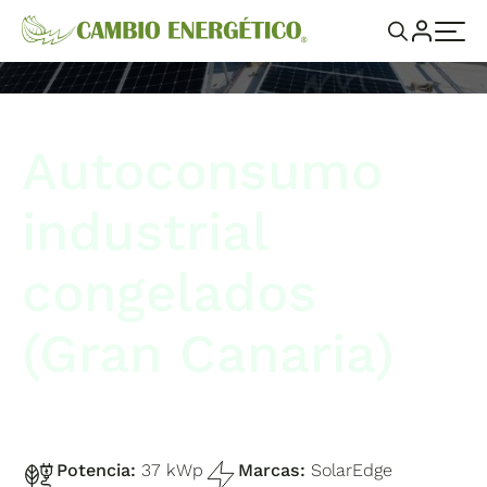
Autoconsumo
industrial
congelados
(Gran Canaria)
Potencia:
37 kWp
Marcas:
SolarEdge