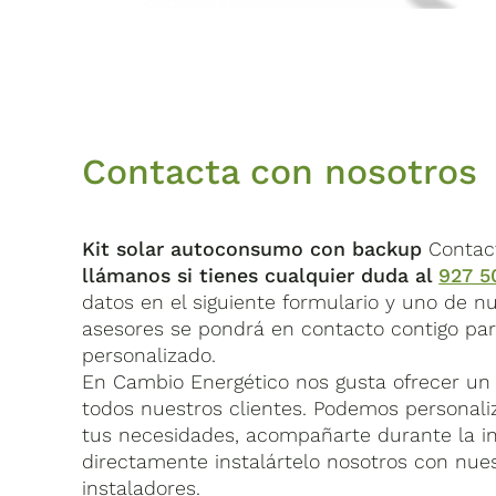
Módulos fotovoltaicos
Este kit solar se trata de un kit solar premo
Te llevamos tu kit solar premontado con bate
que los portes o gastos de transporte de t
Canadian
Los componentes eléctricos vienen premonta
Fabricante
Solar
algún problema, un técnico especialista de
Cambio Energético se hace cargo de la reco
Contacta con nosotros
Potencia (Wp)
460 Wp
Este kit de energía solar
incluye todos los 
Kit solar autoconsumo con backup
Contac
En Cambio Energético disponemos de
equip
Cantidad
12
llámanos si tienes cualquier duda al
927 5
proyecto fotovoltaico. Aquí te mostramos c
datos en el siguiente formulario y uno de n
Tensión en punto
asesores se pondrá en contacto contigo pa
de
personalizado.
34.8 V
máxima potencia
En Cambio Energético nos gusta ofrecer un 
(Vmp)
todos nuestros clientes. Podemos personaliz
tus necesidades, acompañarte durante la in
directamente instalártelo nosotros con nue
instaladores.