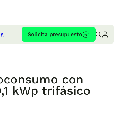
og
Solicita presupuesto
utoconsumo con
,1 kWp trifásico