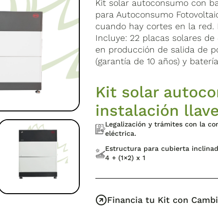
Kit solar autoconsumo con ba
para Autoconsumo Fotovoltaic
cuando hay cortes en la red. 
Incluye: 22 placas solares de
en producción de salida de pot
(garantía de 10 años) y baterí
Kit solar auto
instalación lla
Legalización y trámites con la c
eléctrica.
Estructura para cubierta inclinad
4 + (1×2) x 1
Financia tu Kit con Camb