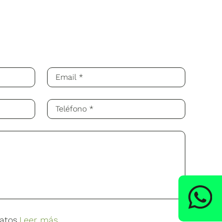
ccesible para el transportista): recuerda
ca que debe fijarse a la pared. Si tiene
ocristalina
 durante el montaje.
s
.
x 1134 x 30 mm
e electricidad de la vivienda
.
ños en producción al 80% * (consultar
ritorio que pueden llevar a cabo todo tu
s del fabricante)
24,2 kg
atos.
Leer más