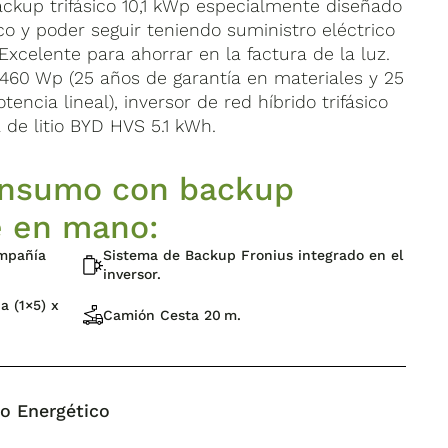
ckup trifásico 10,1 kWp especialmente diseñado
o y poder seguir teniendo suministro eléctrico
Excelente para ahorrar en la factura de la luz.
 460 Wp (25 años de garantía en materiales y 25
encia lineal), inversor de red híbrido trifásico
a de litio BYD HVS 5.1 kWh.
consumo con backup
ve en mano:
ompañía
Sistema de Backup Fronius integrado en el
inversor.
a (1×5) x
Camión Cesta 20 m.
io Energético