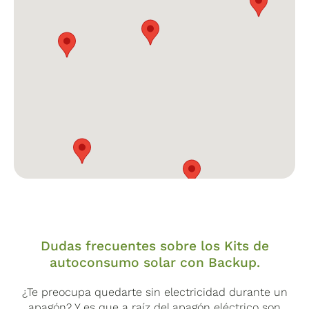
gestión inteligente de la energía en instalaciones
fotovoltaicas residenciales. Este dispositivo permite
una transición rápida y eficiente entre la red
eléctrica y el modo de respaldo, asegurando un
suministro ininterrumpido de energía.
Tecnologías integradas
:
Conmutación sin interrupciones perceptibles para
los electrodomésticos
EMMA (Energy Management and Monitoring Assistant)
para gestión inteligente de cargas
Dudas frecuentes sobre los Kits de
Modo de bypass manual para seguridad adicional
autoconsumo solar con Backup.
Tiempo de conmutación
:
¿Te preocupa quedarte sin electricidad durante un
apagón? Y es que a raíz del apagón eléctrico son