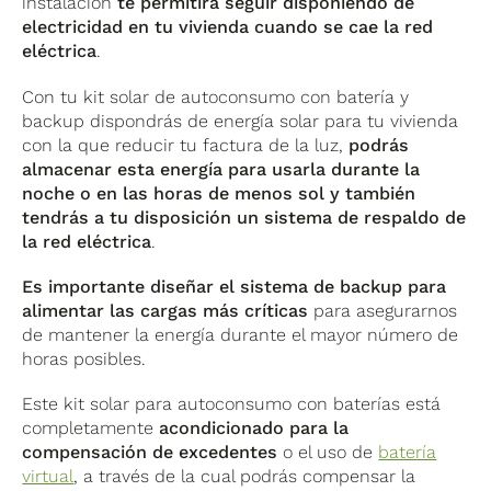
instalación
te permitirá seguir disponiendo de
M1 5000 W
63A-T0 Trifásico
electricidad en tu vivienda cuando se cae la red
eléctrica
.
El inversor de red híbrido trifásico Sun2000-5Ktl-M1
Grado de
con posibilidad de trabajar con batería de litio y
Fabricante
Huawei
Con tu kit solar de autoconsumo con batería y
protección
adecuado para instalaciones residenciales gracias a
backup dispondrás de energía solar para tu vivienda
sus 5 kW de potencia nominal de salida. 10 años de
Tiempo de
con la que reducir tu factura de la luz,
podrás
< 3 segundos
Medidas
garantía.
conmutación
almacenar esta energía para usarla durante la
noche o en las horas de menos sol y también
tendrás a tu disposición un sistema de respaldo de
Alta eficiencia
: Alcanza una eficiencia máxima del
la red eléctrica
.
98.4%, optimizando el uso de la energía solar.
Es importante diseñar el sistema de backup para
Grado de protección
: IP65, adecuado para
alimentar las cargas más críticas
para asegurarnos
instalaciones en exteriores
de mantener la energía durante el mayor número de
Batería de litio
horas posibles.
Monitorización
: Gracias a la aplicación FusionSolar,
Este kit solar para autoconsumo con baterías está
Fabricante
Huawei
Tipo de bate
se puede ver y gestionar el rendimiento del sistema
completamente
acondicionado para la
en tiempo real.
Dimension
compensación de excedentes
o el uso de
batería
Almacenamiento
5 kWh (1 x 5
por módul
virtual
, a través de la cual podrás compensar la
(kWh)
kWh)