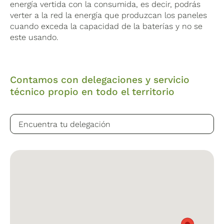
(mm)
energía vertida con la consumida, es decir, podrás
verter a la red la energía que produzcan los paneles
cuando exceda la capacidad de la baterías y no se
este usando.
Eficiencia
≥95%
*
Garantí
Contamos con delegaciones y servicio
técnico propio en todo el territorio
Sistema de Backup Huawei Smartguard
63A-T0 (EMMa incorporado)
Ver ficha técnica sistema de Backup Huawei
Smartguard 63A-T0
El
Huawei SmartGuard-63A-T0
es un sistema de
gestión energética avanzado con EMMa incorporado y
protección IP55 para ofrecer respaldo eléctrico y