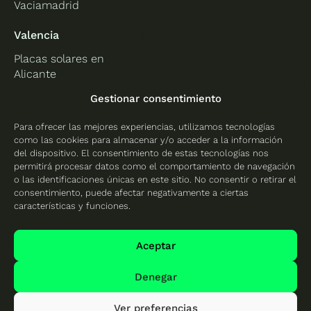
Vaciamadrid
Valencia
Placas solares en
Alicante
Placas solares en
Gestionar consentimiento
Castellón
Para ofrecer las mejores experiencias, utilizamos tecnologías
Placas solares en
como las cookies para almacenar y/o acceder a la información
Valencia
del dispositivo. El consentimiento de estas tecnologías nos
permitirá procesar datos como el comportamiento de navegación
o las identificaciones únicas en este sitio. No consentir o retirar el
consentimiento, puede afectar negativamente a ciertas
características y funciones.
Protección de datos
Política de cookies
Aceptar
Mapa del sitio
Denegar
Ver preferencias