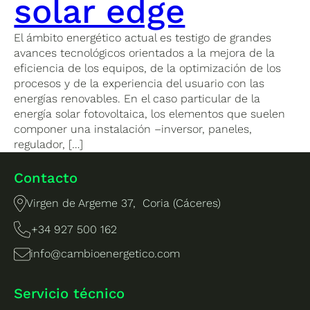
solar edge
El ámbito energético actual es testigo de grandes
avances tecnológicos orientados a la mejora de la
eficiencia de los equipos, de la optimización de los
procesos y de la experiencia del usuario con las
energías renovables. En el caso particular de la
energía solar fotovoltaica, los elementos que suelen
componer una instalación –inversor, paneles,
regulador, […]
Contacto
Virgen de Argeme 37, Coria (Cáceres)
+34 927 500 162
info@cambioenergetico.com
Servicio técnico