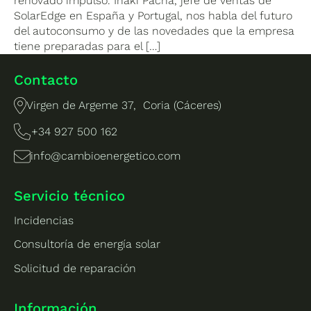
renovado impulso. Iñaki Pacha, jefe de ventas de
SolarEdge en España y Portugal, nos habla del futuro
del autoconsumo y de las novedades que la empresa
tiene preparadas para el […]
Contacto
Virgen de Argeme 37, Coria (Cáceres)
+34 927 500 162
info@cambioenergetico.com
Servicio técnico
Incidencias
Consultoría de energía solar
Solicitud de reparación
Información