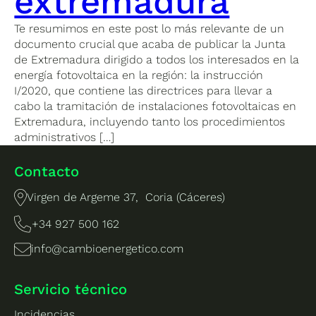
extremadura
Te resumimos en este post lo más relevante de un
documento crucial que acaba de publicar la Junta
de Extremadura dirigido a todos los interesados en la
energía fotovoltaica en la región: la instrucción
I/2020, que contiene las directrices para llevar a
cabo la tramitación de instalaciones fotovoltaicas en
Extremadura, incluyendo tanto los procedimientos
administrativos […]
Contacto
Virgen de Argeme 37, Coria (Cáceres)
+34 927 500 162
info@cambioenergetico.com
Servicio técnico
Incidencias