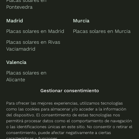
Placas solares en
Pontevedra
Madrid
Murcia
Placas solares en Madrid
Placas solares en Murcia
Placas solares en Rivas
Vaciamadrid
Valencia
Placas solares en
Alicante
Placas solares en
Gestionar consentimiento
Castellón
Para ofrecer las mejores experiencias, utilizamos tecnologías
Placas solares en
como las cookies para almacenar y/o acceder a la información
Valencia
del dispositivo. El consentimiento de estas tecnologías nos
permitirá procesar datos como el comportamiento de navegación
o las identificaciones únicas en este sitio. No consentir o retirar el
consentimiento, puede afectar negativamente a ciertas
características y funciones.