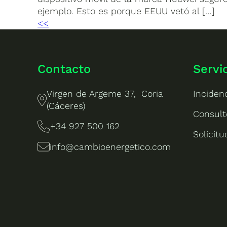
ejemplo. Esto es porque EEUU vetó al […]
<<
Contacto
Servi
Virgen de Argeme 37, Coria
Inciden
(Cáceres)
Consult
+34 927 500 162
Solicit
info@cambioenergetico.com