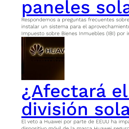
paneles sol
Respondemos a preguntas frecuentes sobre la
instalar un sistema para el aprovechamiento 
Impuesto sobre Bienes Inmuebles (IBI) por i
¿Afectará el
división sol
El veto a Huawei por parte de EEUU ha impac
dispositivo móvil de la marca Huawei seguro