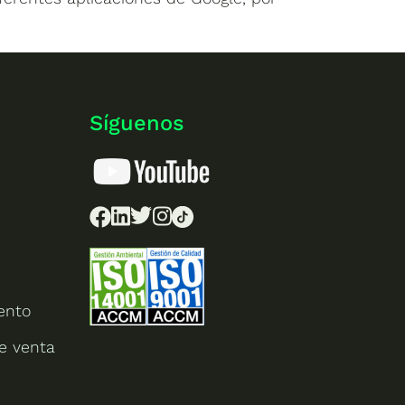
Síguenos
ento
e venta