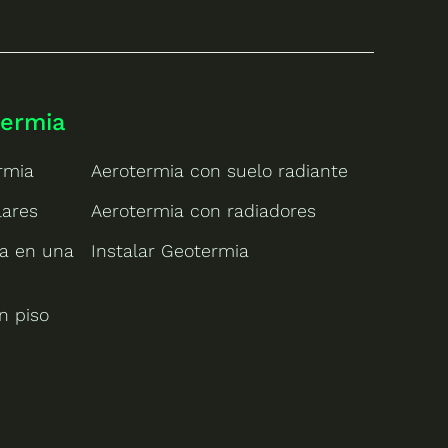
termia
rmia
Aerotermia con suelo radiante
lares
Aerotermia con radiadores
ia en una
Instalar Geotermia
n piso