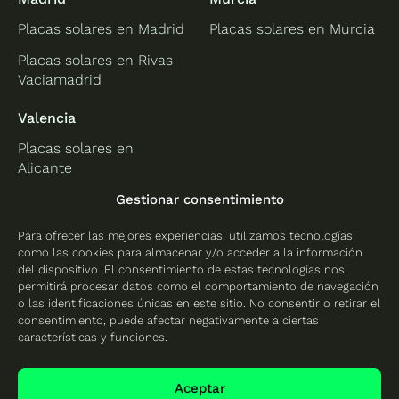
Placas solares en Madrid
Placas solares en Murcia
Placas solares en Rivas
Vaciamadrid
Valencia
Placas solares en
Alicante
Placas solares en
Gestionar consentimiento
Castellón
Para ofrecer las mejores experiencias, utilizamos tecnologías
Placas solares en
como las cookies para almacenar y/o acceder a la información
Valencia
del dispositivo. El consentimiento de estas tecnologías nos
permitirá procesar datos como el comportamiento de navegación
o las identificaciones únicas en este sitio. No consentir o retirar el
consentimiento, puede afectar negativamente a ciertas
características y funciones.
Protección de datos
Política de cookies
Aceptar