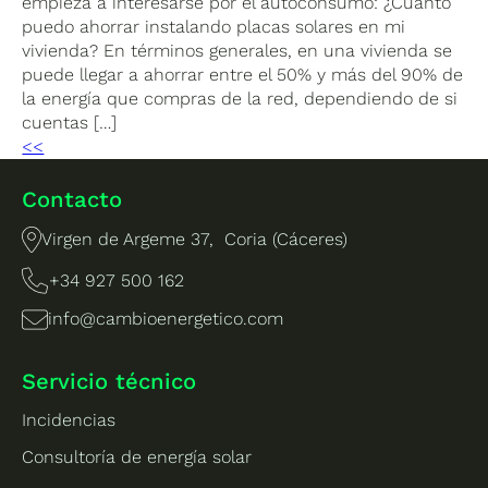
empieza a interesarse por el autoconsumo: ¿Cuánto
puedo ahorrar instalando placas solares en mi
vivienda? En términos generales, en una vivienda se
puede llegar a ahorrar entre el 50% y más del 90% de
la energía que compras de la red, dependiendo de si
cuentas […]
<<
Contacto
Virgen de Argeme 37, Coria (Cáceres)
+34 927 500 162
info@cambioenergetico.com
Servicio técnico
Incidencias
Consultoría de energía solar