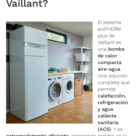
Vaillant?
El sistema
aroTHERM
plus de
Vaillant es
una
bomba
de calor
compacta
aire-agua
.
Una solución
completa que
permite
calefacción,
refrigeración
y agua
caliente
sanitaria
(ACS)
. Y es
extremadamente eficiente
, rompiendo moldes en la