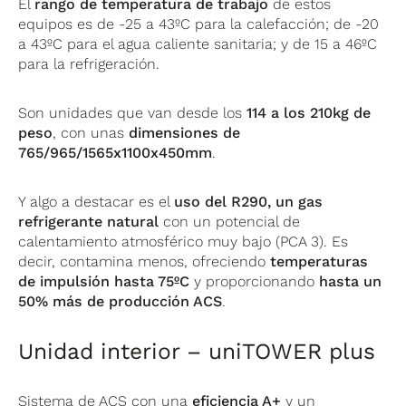
El
rango de temperatura de trabajo
de estos
equipos es de -25 a 43ºC para la calefacción; de -20
a 43ºC para el agua caliente sanitaria; y de 15 a 46ºC
para la refrigeración.
Son unidades que van desde los
114 a los 210kg de
peso
, con unas
dimensiones de
765/965/1565x1100x450mm
.
Y algo a destacar es el
uso del R290, un gas
refrigerante natural
con un potencial de
calentamiento atmosférico muy bajo (PCA 3). Es
decir, contamina menos, ofreciendo
temperaturas
de impulsión hasta 75ºC
y proporcionando
hasta un
50% más de producción ACS
.
Unidad interior – uniTOWER plus
Sistema de ACS con una
eficiencia A+
y un