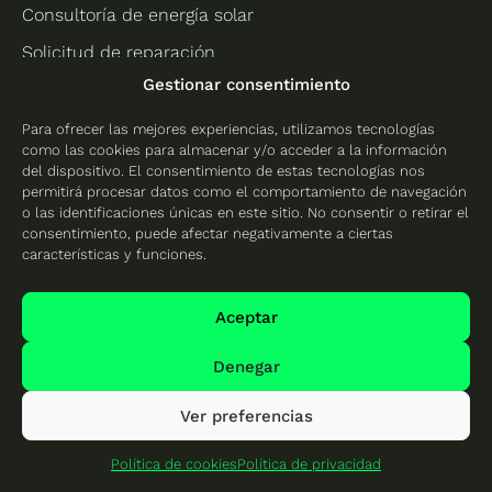
Consultoría de energía solar
Solicitud de reparación
Gestionar consentimiento
Información
Para ofrecer las mejores experiencias, utilizamos tecnologías
como las cookies para almacenar y/o acceder a la información
Quiénes somos
del dispositivo. El consentimiento de estas tecnologías nos
Gastos de envío
permitirá procesar datos como el comportamiento de navegación
o las identificaciones únicas en este sitio. No consentir o retirar el
Política de devoluciones
consentimiento, puede afectar negativamente a ciertas
características y funciones.
Canal de denuncias
Formulario de desestimiento
Aceptar
Condiciones generales de venta y servicios
Denegar
Nos apoyan
Ver preferencias
Síguenos
Política de cookies
Política de privacidad