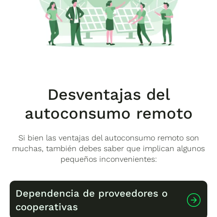
renovable con un
sistema de aerotermia
, o a la
movilidad eléctrica, con un
cargador de
vehículo eléctrico
. De esta manera, siempre
puedes ajustar la energía que recibes a los
consumos que tengas.
Desventajas del
autoconsumo remoto
Si bien las ventajas del autoconsumo remoto son
muchas, también debes saber que implican algunos
pequeños inconvenientes:
Dependencia de proveedores o
cooperativas