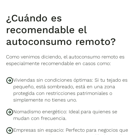
compensación suele ser algo menor.
autoconsumo directo aprovecha más
El autoconsumo remoto es más accesible
directamente la energía, sin necesidad de
para el consumidor general, especialmente
transportarla, mientras que el autoconsumo
¿Cuándo es
en áreas urbanas, mientras que el
remoto depende de las redes de
autoconsumo directo requiere de espacio
recomendable el
distribución, con su correspondiente pérdida
propio. La flexibilidad que ofrece el modelo
energética.
remoto es ideal para inquilinos o habitantes
autoconsumo remoto?
de edificios sin azotea accesible o con bajo
presupuesto.
Como venimos diciendo, el autoconsumo remoto es
especialmente recomendable en casos como:
Viviendas sin condiciones óptimas: Si tu tejado es
pequeño, está sombreado, está en una zona
protegida con restricciones patrimoniales o
simplemente no tienes uno.
Nomadismo energético: Ideal para quienes se
mudan con frecuencia.
Empresas sin espacio: Perfecto para negocios que