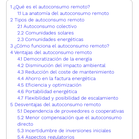
1
¿Qué es el autoconsumo remoto?
1.1
La anatomía del autoconsumo remoto
2
Tipos de autoconsumo remoto
2.1
Autoconsumo colectivo
2.2
Comunidades solares
2.3
Comunidades energéticas
3
¿Cómo funciona el autoconsumo remoto?
4
Ventajas del autoconsumo remoto
4.1
Democratización de la energía
4.2
Disminución del impacto ambiental
4.3
Reducción del coste de mantenimiento
4.4
Ahorro en la factura energética
4.5
Eficiencia y optimización
4.6
Portabilidad energética
4.7
Flexibilidad y posibilidad de escalamiento
5
Desventajas del autoconsumo remoto
5.1
Dependencia de proveedores o cooperativas
5.2
Menor compensación que el autoconsumo
directo
5.3
Incertidumbre de inversiones iniciales
5.4
Aspectos regulatorios