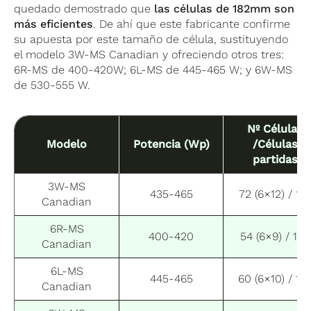
quedado demostrado que
las células de 182mm son
más eficientes
. De ahí que este fabricante confirme
su apuesta por este tamaño de célula, sustituyendo
el modelo 3W-MS Canadian y ofreciendo otros tres:
6R-MS de 400-420W; 6L-MS de 445-465 W; y 6W-MS
de 530-555 W.
Nº Células
Modelo
Potencia (Wp)
/Células
partidas
3W-MS
435-465
72 (6×12) / 14
Canadian
6R-MS
400-420
54 (6×9) / 108
Canadian
6L-MS
445-465
60 (6×10) / 12
Canadian