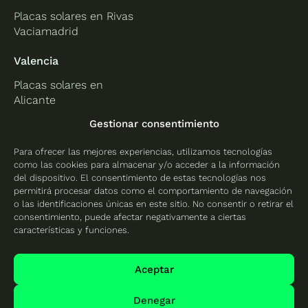
Placas solares en Rivas
Vaciamadrid
Valencia
Placas solares en
Alicante
Placas solares en
Gestionar consentimiento
Castellón
Para ofrecer las mejores experiencias, utilizamos tecnologías
Placas solares en
como las cookies para almacenar y/o acceder a la información
Valencia
del dispositivo. El consentimiento de estas tecnologías nos
permitirá procesar datos como el comportamiento de navegación
o las identificaciones únicas en este sitio. No consentir o retirar el
consentimiento, puede afectar negativamente a ciertas
características y funciones.
Protección de datos
Política de cookies
Aceptar
Mapa del sitio
Denegar