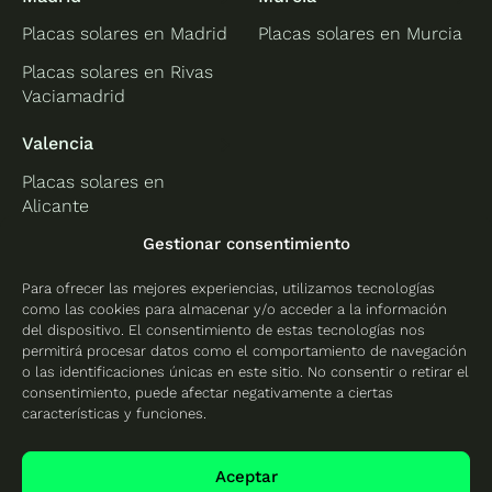
Placas solares en Madrid
Placas solares en Murcia
Placas solares en Rivas
Vaciamadrid
Valencia
Placas solares en
Alicante
Placas solares en
Gestionar consentimiento
Castellón
Para ofrecer las mejores experiencias, utilizamos tecnologías
Placas solares en
como las cookies para almacenar y/o acceder a la información
Valencia
del dispositivo. El consentimiento de estas tecnologías nos
permitirá procesar datos como el comportamiento de navegación
o las identificaciones únicas en este sitio. No consentir o retirar el
consentimiento, puede afectar negativamente a ciertas
características y funciones.
Protección de datos
Política de cookies
Aceptar