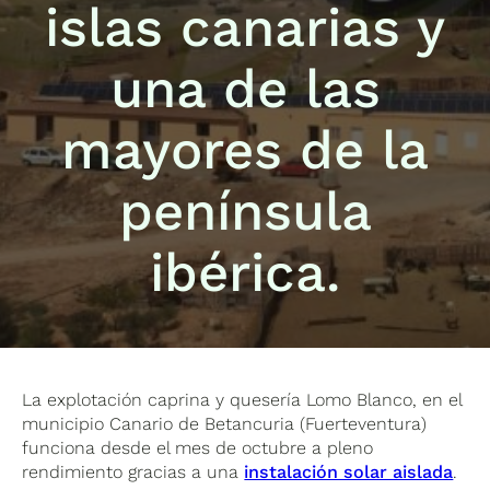
islas canarias y
una de las
mayores de la
península
ibérica.
La explotación caprina y quesería Lomo Blanco, en el
municipio Canario de Betancuria (Fuerteventura)
funciona desde el mes de octubre a pleno
rendimiento gracias a una
instalación solar aislada
.