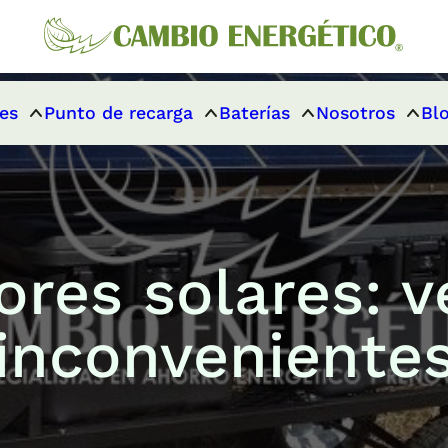
es
Punto de recarga
Baterías
Nosotros
Bl
res solares: v
inconveniente