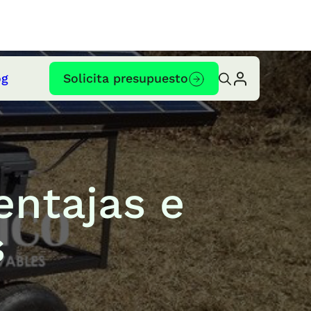
og
Solicita presupuesto
entajas e
s